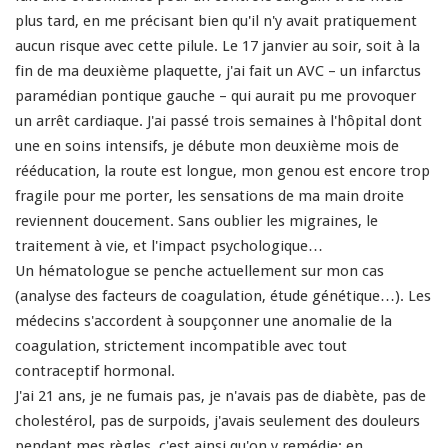
plus tard, en me précisant bien qu'il n'y avait pratiquement
aucun risque avec cette pilule. Le 17 janvier au soir, soit à la
fin de ma deuxième plaquette, j'ai fait un AVC – un infarctus
paramédian pontique gauche – qui aurait pu me provoquer
un arrêt cardiaque. J'ai passé trois semaines à l'hôpital dont
une en soins intensifs, je débute mon deuxième mois de
rééducation, la route est longue, mon genou est encore trop
fragile pour me porter, les sensations de ma main droite
reviennent doucement. Sans oublier les migraines, le
traitement à vie, et l'impact psychologique…
Un hématologue se penche actuellement sur mon cas
(analyse des facteurs de coagulation, étude génétique…). Les
médecins s'accordent à soupçonner une anomalie de la
coagulation, strictement incompatible avec tout
contraceptif hormonal.
J'ai 21 ans, je ne fumais pas, je n'avais pas de diabète, pas de
cholestérol, pas de surpoids, j'avais seulement des douleurs
pendant mes règles, c'est ainsi qu'on y remédie: en