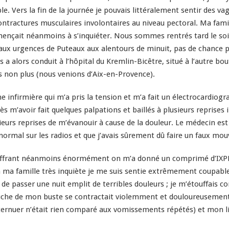
le. Vers la fin de la journée je pouvais littéralement sentir des 
contractures musculaires involontaires au niveau pectoral. Ma famil
ençait néanmoins à s’inquiéter. Nous sommes rentrés tard le soi
x urgences de Puteaux aux alentours de minuit, pas de chance pou
a alors conduit à l’hôpital du Kremlin-Bicêtre, situé à l’autre bou
s non plus (nous venions d’Aix-en-Provence).
ne infirmière qui m’a pris la tension et m’a fait un électrocardio
 m’avoir fait quelques palpations et baillés à plusieurs reprises i
sieurs reprises de m’évanouir à cause de la douleur. Le médecin es
’anormal sur les radios et que j’avais sûrement dû faire un faux
Souffrant néanmoins énormément on m’a donné un comprimé d’IXPRI
à ma famille très inquiète je me suis sentie extrêmement coupable 
de passer une nuit emplit de terribles douleurs ; je m’étouffais
che de mon buste se contractait violemment et douloureusement. 
s (éternuer n’était rien comparé aux vomissements répétés) et mon l