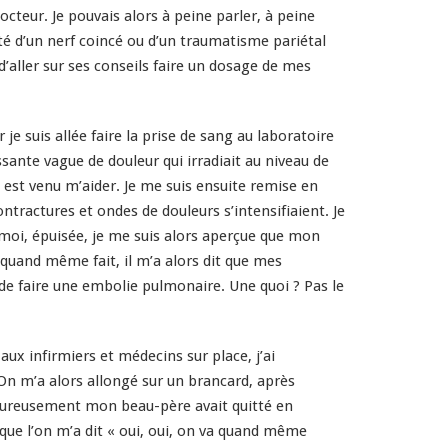
cteur. Je pouvais alors à peine parler, à peine
ité d’un nerf coincé ou d’un traumatisme pariétal
’aller sur ses conseils faire un dosage de mes
e suis allée faire la prise de sang au laboratoire
ssante vague de douleur qui irradiait au niveau de
 est venu m’aider. Je me suis ensuite remise en
ntractures et ondes de douleurs s’intensifiaient. Je
 moi, épuisée, je me suis alors aperçue que mon
 quand même fait, il m’a alors dit que mes
n de faire une embolie pulmonaire. Une quoi ? Pas le
ux infirmiers et médecins sur place, j’ai
n m’a alors allongé sur un brancard, après
eureusement mon beau-père avait quitté en
 que l’on m’a dit « oui, oui, on va quand même