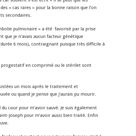
r souvent il est écrit « il se peut que les
 des « cas rares » pour la bonne raison que l’on
ets secondaires.
embolie pulmonaire « a é
té
favorisé par la prise
nt que je n’avais aucun facteur génétique
(durée 6 mois), contraignant puisque très difficile à
 progestatif en comprimé ou le stérilet sont
rsistées un mois après le traitement et
ouvée ou quand je pense que j’aurais pu mourir.
d du cœur pour m’avoir sauvé. Je suis également
aint-Joseph pour m’avoir aussi bien traité. Enfin
uve.