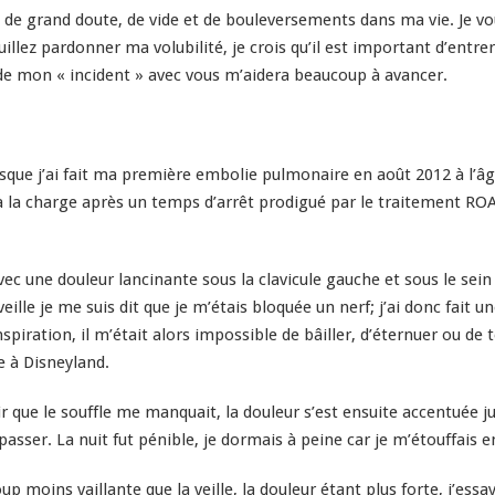
e grand doute, de vide et de bouleversements dans ma vie. Je v
uillez pardonner ma volubilité, je crois qu’il est important d’entr
de mon « incident » avec vous m’aidera beaucoup à avancer.
sque j’ai fait ma première embolie pulmonaire en août 2012 à l’âge
à la charge après un temps d’arrêt prodigué par le traitement 
avec une douleur lancinante sous la clavicule gauche et sous le se
lle je me suis dit que je m’étais bloquée un nerf; j’ai donc fait u
iration, il m’était alors impossible de bâiller, d’éternuer ou de 
 à Disneyland.
r que le souffle me manquait, la douleur s’est ensuite accentuée j
passer. La nuit fut pénible, je dormais à peine car je m’étouffais 
 moins vaillante que la veille, la douleur étant plus forte, j’essa