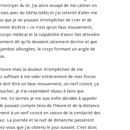
’extirper du lit. J’ai alors essayé de me calmer en
ternais avec du DAFALGAN) et j’ai retenté d’aller me
nse que je ne pouvais m’empêcher de crier et de
remlin Bicêtre « ce n’est qu’un faux mouvement,
rps médical et la culpabilité d’avoir fait attendre
lement dit qu’ils devaient sûrement dormir et que
es jambes allongées, le corps formant un angle de
ux.
mémoire mais la douleur m’empêchait de me
pas suffisait à me vider entièrement de mes forces
 doit être un faux-mouvement, un nerf coincé, ça
ucher, je n’ai cependant réussi à faire que
ne. En larmes je me suis enfin décidée à appeler
le pouvait compte tenu de l’heure et de la distance
ent à un nerf coincé en raison de la similarité des
mur. La journée et la nuit de dimanche passèrent
-vous que j’ai obtenu le jour suivant. C’est donc