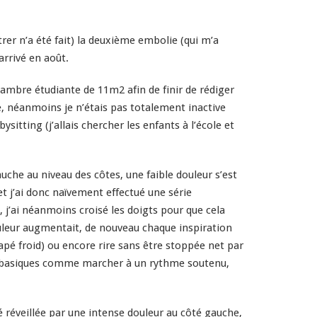
rer n’a é
té
fait) la deuxième embolie (qui m’a
arrivé en août.
hambre étudiante de 11m2 afin de finir de rédiger
 néanmoins je n’étais pas totalement inactive
sitting (j’allais chercher les enfants à l’école et
che au niveau des côtes, une faible douleur s’est
 j’ai donc naïvement effectué une série
, j’ai néanmoins croisé les doigts pour que cela
douleur augmentait, de nouveau chaque inspiration
rapé froid) ou encore rire sans être stoppée net par
tes basiques comme marcher à un rythme soutenu,
é
réveillée par une intense douleur au cô
té
gauche,