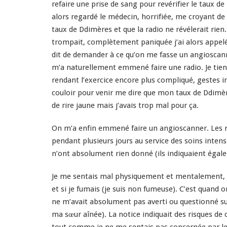
refaire une prise de sang pour revérifier le taux de
alors regardé le médecin, horrifiée, me croyant de 
taux de Ddimères et que la radio ne révélerait rien. 
trompait, complètement paniquée j’ai alors appelé
dit de demander à ce qu’on me fasse un angioscann
m’a naturellement emmené faire une radio. Je tiens
rendant l’exercice encore plus compliqué, gestes i
couloir pour venir me dire que mon taux de Ddimères
de rire jaune mais j’avais trop mal pour ça.
On m’a enfin emmené faire un angioscanner. Les rés
pendant plusieurs jours au service des soins inten
n’ont absolument rien donné (ils indiquaient égal
Je me sentais mal physiquement et mentalement, je
et si je fumais (je suis non fumeuse). C’est quand o
ne m’avait absolument pas averti ou questionné sur
ma sœur aînée). La notice indiquait des risques de