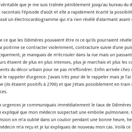
véritable que je me suis traînée péniblement jusqu’au bureau du do
i racontais l’épisode d’août et elle a rapidement écarté la possibil
ssé un électrocardiogramme qui n’a rien révélé d’alarmant avant d
 que les Ddimères pouvaient être ni ce qu’ils pourraient révéler j
 ma poitrine se contracter violemment, contracture suivie d’une pui
giquement, je manquais de m’écrouler dans la rue mais un passant
s étaient de plus en plus intenses, plus je marchais et plus les co
ents du décor urbain pour ne pas m’effondrer. Enfin arrivée chez
e rappeler d’urgence. J’avais très peur de le rappeler mais je l’ai
 (ils étaient positifs à 2700) et que j’étais possiblement en trai
ces.
e aux urgences je communiquais immédiatement le taux de Ddimères a
i expliqué que mon médecin suspectait une embolie pulmonaire. O
ension on m’a oublié dans un couloir pendant une bonne heure, h
médecin m’a reçu et je lui expliquais de nouveau mon cas. Voilà ce