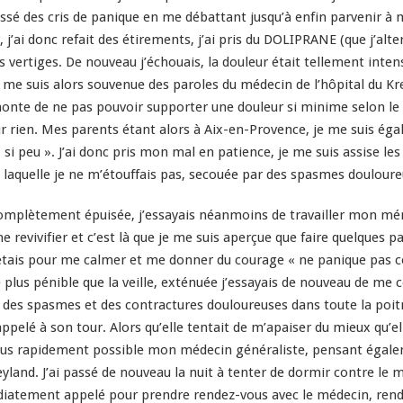
oussé des cris de panique en me débattant jusqu’à enfin parvenir à m
r, j’ai donc refait des étirements, j’ai pris du DOLIPRANE (que j’al
 vertiges. De nouveau j’échouais, la douleur était tellement inte
 me suis alors souvenue des paroles du médecin de l’hôpital du K
onte de ne pas pouvoir supporter une douleur si minime selon le co
r rien. Mes parents étant alors à Aix-en-Provence, je me suis éga
 si peu ». J’ai donc pris mon mal en patience, je me suis assise l
ns laquelle je ne m’étouffais pas, secouée par des spasmes douloure
s complètement épuisée, j’essayais néanmoins de travailler mon 
me revivifier et c’est là que je me suis aperçue que faire quelques 
étais pour me calmer et me donner du courage « ne panique pas ce
plus pénible que la veille, exténuée j’essayais de nouveau de me co
des spasmes et des contractures douloureuses dans toute la poitri
pelé à son tour. Alors qu’elle tentait de m’apaiser du mieux qu’el
le plus rapidement possible mon médecin généraliste, pensant égalem
land. J’ai passé de nouveau la nuit à tenter de dormir contre le 
iatement appelé pour prendre rendez-vous avec le médecin, rendez