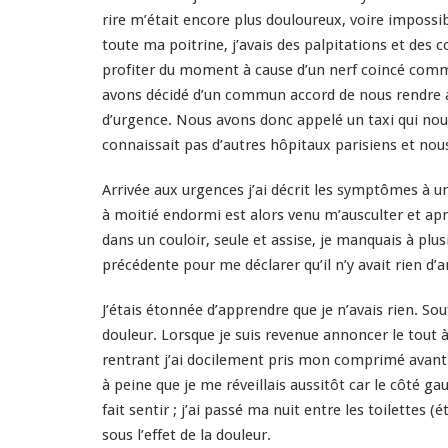
rire m’était encore plus douloureux, voire impossib
toute ma poitrine, j’avais des palpitations et des 
profiter du moment à cause d’un nerf coincé comm
avons décidé d’un commun accord de nous rendre au
d’urgence. Nous avons donc appelé un taxi qui nous 
connaissait pas d’autres hôpitaux parisiens et nou
Arrivée aux urgences j’ai décrit les symptômes à u
à moitié endormi est alors venu m’ausculter et après
dans un couloir, seule et assise, je manquais à plu
précédente pour me déclarer qu’il n’y avait rien d
J’étais étonnée d’apprendre que je n’avais rien. 
douleur. Lorsque je suis revenue annoncer le tout 
rentrant j’ai docilement pris mon comprimé avant 
à peine que je me réveillais aussitôt car le cô
té
gau
fait sentir ; j’ai passé ma nuit entre les toilette
sous l’effet de la douleur.