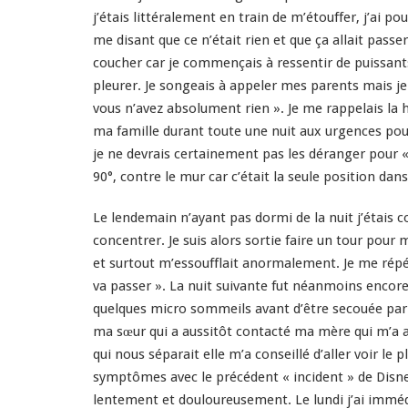
j’étais littéralement en train de m’étouffer, j’ai p
me disant que ce n’était rien et que ça allait passe
coucher car je commençais à ressentir de puissants
pleurer. Je songeais à appeler mes parents mais je
vous n’avez absolument rien ». Je me rappelais la h
ma famille durant toute une nuit aux urgences pou
je ne devrais certainement pas les déranger pour «
90°, contre le mur car c’était la seule position da
Le lendemain n’ayant pas dormi de la nuit j’étai
concentrer. Je suis alors sortie faire un tour pour 
et surtout m’essoufflait anormalement. Je me rép
va passer ». La nuit suivante fut néanmoins encore 
quelques micro sommeils avant d’être secouée par 
ma sœur qui a aussitôt contacté ma mère qui m’a ap
qui nous séparait elle m’a conseillé d’aller voir 
symptômes avec le précédent « incident » de Disney
lentement et douloureusement. Le lundi j’ai imméd