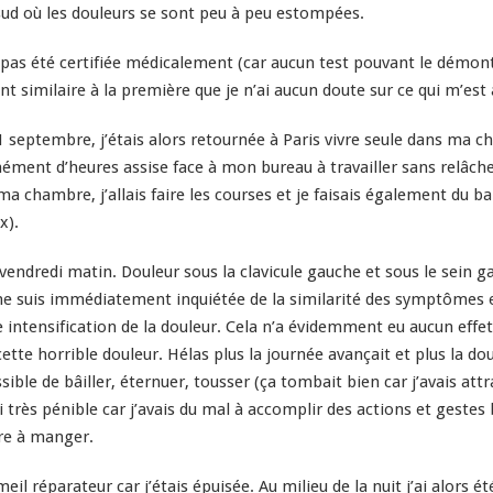
ud où les douleurs se sont peu à peu estompées.
 pas é
té
certifiée médicalement (car aucun test pouvant le démont
nt similaire à la première que je n’ai aucun doute sur ce qui m’est 
 septembre, j’étais alors retournée à Paris vivre seule dans ma c
nt d’heures assise face à mon bureau à travailler sans relâche,
a chambre, j’allais faire les courses et je faisais également du baby
x).
ndredi matin. Douleur sous la clavicule gauche et sous le sein gau
me suis immédiatement inquiétée de la similarité des symptômes et
 intensification de la douleur. Cela n’a évidemment eu aucun effet
 cette horrible douleur. Hélas plus la journée avançait et plus la 
ble de bâiller, éternuer, tousser (ça tombait bien car j’avais att
si très pénible car j’avais du mal à accomplir des actions et ges
ire à manger.
l réparateur car j’étais épuisée. Au milieu de la nuit j’ai alors é
t