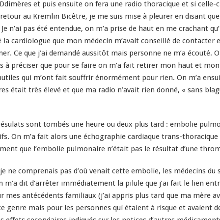
 Ddimères et puis ensuite on fera une radio thoracique et si celle-c
retour au Kremlin Bicêtre, je me suis mise à pleurer en disant que
Je n’ai pas é
té
entendue, on m’a prise de haut en me crachant qu’il s
 la cardiologue que mon médecin m’avait conseillé de contacter e
er. Ce que j’ai demandé aussitôt mais personne ne m’a écouté. On
 à préciser que pour se faire on m’a fait retirer mon haut et mon
nutiles qui m’ont fait souffrir énormément pour rien. On m’a ensu
 était très élevé et que ma radio n’avait rien donné, « sans blagues
ulats sont tombés une heure ou deux plus tard : embolie pulmonair
sifs. On m’a fait alors une échographie cardiaque trans-thoraciqu
ement que l’embolie pulmonaire n’était pas le résultat d’une thro
 ne comprenais pas d’où venait cette embolie, les médecins du se
n m’a dit d’arrêter immédiatement la pilule que j’ai fait le lien en
 mes antécédents familiaux (j’ai appris plus tard que ma mère avai
 ce genre mais pour les personnes qui étaient à risque et avaient