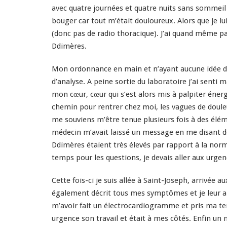
avec quatre journées et quatre nuits sans sommeil 
bouger car tout m’était douloureux. Alors que je lu
(donc pas de radio thoracique). J’ai quand même pa
Ddimères.
Mon ordonnance en main et n’ayant aucune idée de ce
d’analyse. A peine sortie du laboratoire j’ai senti
mon cœur, cœur qui s’est alors mis à palpiter éner
chemin pour rentrer chez moi, les vagues de douleur
me souviens m’être tenue plusieurs fois à des élém
médecin m’avait laissé un message en me disant de l
Ddimères étaient très élevés par rapport à la norme
temps pour les questions, je devais aller aux urgen
Cette fois-ci je suis allée à Saint-Joseph, arrivé
également décrit tous mes symptômes et je leur a
m’avoir fait un électrocardiogramme et pris ma t
urgence son travail et était à mes côtés. Enfin un 