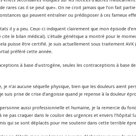
ffets secondaires indiqués sur les notices d’autres médicaments ca
rares cas il se peut que». On ne croit jamais que l’on fait partie
irconstances qui peuvent entraîner ou prédisposer à ces fameux eff
sultats il y a peu. Ceux-ci indiquent clairement que mon épisode d’
e cite le bilan médical). L’étude génétique a montré pour le mome
ela puisse être certifié. Je suis actuellement sous traitement AVK 
tial préféré cette année.
raceptions à base d’œstrogène, seules les contraceptions à base de
, je n’ai aucune séquelle physique, bien que les douleurs aient pe
je suis prise de crise d’angoisse quand je repense à la douleur épr
 personne aussi professionnelle et humaine, je la remercie du fon
 ne pas craquer dans le couloir des urgences et envers l’hôpital S
s qui se sont déplacés pour me soutenir dans cette terrible épre