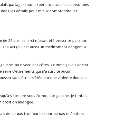
oulais partager mon expérience avec des personnes
er dans les détails pour mieux comprendre les
 de 22 ans, celle-ci m’avait é
té
prescrite par mon
ROACCUTAN (qui est aussi un médicament dangereux
in gauche, au niveau des côtes. Comme j’avais dormi
ne série d’étirements qui n’a suscité aucun
tousser sans être arrêtée par une violente douleur.
usqu’à s’étendre sous l’omoplate gauche. Je tentais
en position allongée.
yais de ne pas trop parler pour ne pas m’épuiser,