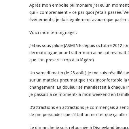
Après mon embolie pulmonaire j’ai eu un moment d
qui « comprenaient » ce par quoi j’étais passée. Ve
événements, je dois également avouer que parler 
Voici mon
témoignage
:
J’étais sous pilule JASMINE depuis octobre 2012 lor
dermatologue pour traiter mon acné qui revenait 
que l’on prescrit trop à la légère).
Un samedi matin (le 25 août) je me suis réveillée 
sur un matelas pneumatique très inconfortable la vei
changement. La douleur se manifestait à chaque insp
Je passais à ce moment-là mon weekend en famille
D’attractions en attractions je commençais à senti
de me persuader que c’était un nerf et que ça aller 
Le dimanche je suis retournée à Disneyland beaucoup