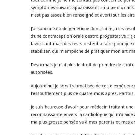
tout comme je ne me sentais pas concernée par les e
symptômes suivant apparaissent » ou bien « dans de 
n’est pas assez bien renseigné et averti sur les c
J’ai subi une étude génétique dont j’ai reçu les ré
d’une contraception orale oestro progestative » (j
favorisant mais des tests restent à faire pour que c
stabiliser, qui m’empêche de pratiquer mon art mar
Désormais je n’ai plus le droit de prendre de cont
autorisées.
Aujourd’hui je sors traumatisée de cette expérience
l’essoufflement plus de quatre mois après. Parfois 
Je suis heureuse d’avoir pour médecin traitant une
reconnaissante envers la cardiologue qui m’a aidé à
ma plus grosse pensée va à mes parents et mes ami