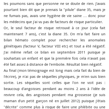
les poumons sans que personne ne se doute de rien. J'avais
pourtant bien dit que je prenais la "pilule" diane 35, mais je
ne fumais pas, avais une hygiène de vie saine … donc pour
les médecins que j'ai vu pas de facteurs de risque particulier.
Or, le seul facteur de risque retrouvé à ce jour (cela fait
maintenant 7 ans), c'est la diane 35. On m'a fait faire un
bilan hémato complet pour rechercher les anomalies
génétiques (facteur V, facteur VIII etc) et tout a é
té
négatif.
J'ai même refait ce bilan en septembre 2011 puisque je
souhaitais un enfant et que la première fois cela n'avait pas
é
té
fait assez à distance de l'embolie. Résultat bien négatif.
Au final (mon
témoignage
est long mais cela fait du bien de
l'écrire), je n'ai pas de séquelles physiques, je m'en suis bien
sortie. Les séquelles sont celles que l'on ne voit pas :
beaucoup d'angoisses pendant au moins 2 ans à l'idée de
revivre cela, des angoisses pendant ma grossesse (je suis
maman d'un petit garçon né en juillet 2012) puisque j'étais
"décrite" comme plus à risque de faire une phlébite ou une