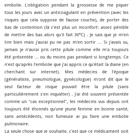
embolie. L'obligation pendant la grossesse de me piquer
tous les jours avec un anticoagulant en prévention (avec les
risques que cela suppose de fausse couche), de porter des
bas de contention (là c'est plus un inconfort: assez pénible
de mettre des bas alors qu'il fait 30°C) . Je sais que je m'en
tire bien mais j'aurai pu ne pas m'en sortir … Si j'avais su,
jamais je n'aurai pris cette pilule comme elle m'a toujours
é
té
présentée … ou du moins pas pendant si longtemps. Ce
n'est qu'après l'embolie que j'ai appris ce qu'était la diane (en
cherchant sur internet). Mes médecins de l'époque
(généraliste, pneumologue, gynécologue) m'ont dit que le
seul facteur de risque pouvait être la pilule (sans
particulièrement s'en inquiéter) . J'ai é
té
souvent présentée
comme un "cas exceptionnel", les médecins vus depuis ont
toujours é
té
étonnés qu'une jeune femme en bonne santé,
sans antécédents, non fumeuse ai pu faire une embolie
pulmonaire.
La seule chose que je souhaite, c'est que ce médicament soit