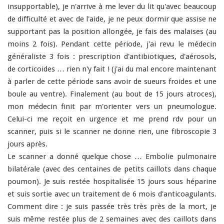
insupportable), je n'arrive à me lever du lit qu'avec beaucoup
de difficulté et avec de l'aide, je ne peux dormir que assise ne
supportant pas la position allongée, je fais des malaises (au
moins 2 fois). Pendant cette période, j'ai revu le médecin
généraliste 3 fois : prescription d'antibiotiques, d'aérosols,
de corticoides … rien n'y fait ! (j'ai du mal encore maintenant
à parler de cette période sans avoir de sueurs froides et une
boule au ventre). Finalement (au bout de 15 jours atroces),
mon médecin finit par m'orienter vers un pneumologue.
Celui-ci me reçoit en urgence et me prend rdv pour un
scanner, puis si le scanner ne donne rien, une fibroscopie 3
jours après.
Le scanner a donné quelque chose … Embolie pulmonaire
bilatérale (avec des centaines de petits caillots dans chaque
poumon). Je suis restée hospitalisée 15 jours sous héparine
et suis sortie avec un traitement de 6 mois d'anticoagulants.
Comment dire : je suis passée très très près de la mort, je
suis même restée plus de 2 semaines avec des caillots dans