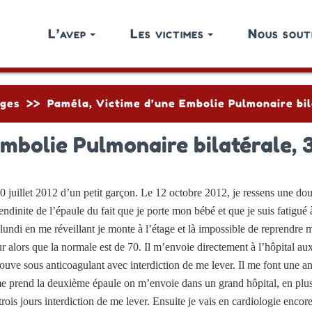
L’avep
Les victimes
Nous sout
ges
>>
Paméla, Victime d’une Embolie Pulmonaire bi
mbolie Pulmonaire bilatérale,
0 juillet 2012 d’un petit garçon. Le 12 octobre 2012, je ressens une dou
ndinite de l’épaule du fait que je porte mon bébé et que je suis fatigué
 lundi en me réveillant je monte à l’étage et là impossible de reprendr
r alors que la normale est de 70. Il m’envoie directement à l’hôpital a
etrouve sous anticoagulant avec interdiction de me lever. Il me font une 
 prend la deuxième épaule on m’envoie dans un grand hôpital, en plus de
rois jours interdiction de me lever. Ensuite je vais en cardiologie encore 