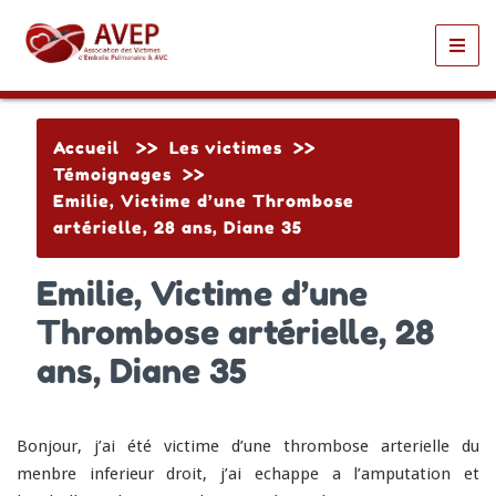
Toggl
navig
Accueil
>>
Les victimes
>>
Témoignages
>>
Emilie, Victime d’une Thrombose
artérielle, 28 ans, Diane 35
Emilie, Victime d’une
Thrombose artérielle, 28
ans, Diane 35
Bonjour, j’ai é
té
victime d’une thrombose arterielle du
menbre inferieur droit, j’ai echappe a l’amputation et