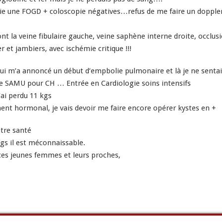
ésie une FOGD + coloscopie négatives…refus de me faire un doppler
ont la veine fibulaire gauche, veine saphène interne droite, occlus
r et jambiers, avec ischémie critique !!!
ui m’a annoncé un début d’empbolie pulmonaire et là je ne sentais
nte SAMU pour CH … Entrée en Cardiologie soins intensifs
j’ai perdu 11 kgs
ment hormonal, je vais devoir me faire encore opérer kystes en +
otre santé
gs il est méconnaissable.
ces jeunes femmes et leurs proches,