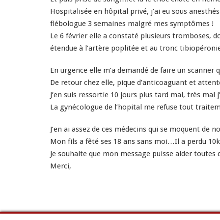
Hospitalisée en hôpital privé, j’ai eu sous anesth
flébologue 3 semaines malgré mes symptômes !
Le 6 février elle a constaté plusieurs tromboses, d
étendue à l’artère poplitée et au tronc tibiopéronie
En urgence elle m’a demandé de faire un scanner q
De retour chez elle, pique d’anticoaguant et atte
J’en suis ressortie 10 jours plus tard mal, très mal 
La gynécologue de l’hopital me refuse tout traite
J’en ai assez de ces médecins qui se moquent de n
Mon fils a fêté ses 18 ans sans moi…Il a perdu 10k
Je souhaite que mon message puisse aider toutes 
Merci,