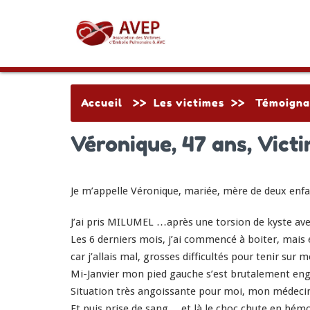
Accueil
>>
Les victimes
>>
Témoigna
Véronique, 47 ans, Vict
Je m’appelle Véronique, mariée, mère de deux enfan
J’ai pris MILUMEL …après une torsion de kyste av
Les 6 derniers mois, j’ai commencé à boiter, mai
car j’allais mal, grosses difficultés pour tenir sur
Mi-Janvier mon pied gauche s’est brutalement engo
Situation très angoissante pour moi, mon médecin a
Et puis prise de sang….et là le choc chute en hém