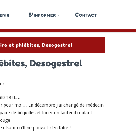
enir
S’informer
Contact
ire et phlébites, Desogestrel
ébites, Desogestrel
ier
SOGESTREL…
éter pour moi… En décembre j’ai changé de médecin
 paire de béquilles et louer un fauteuil roulant…
rouge
sant qu’il ne pouvait rien faire !